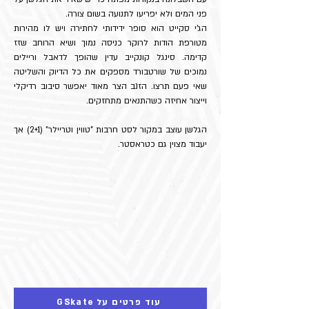
פני המים ולא יפריעו לתנועה בשום צורה.
​​הג'י סקייט הוא סופר ידידותי לחתירה ויש לו מהירות
מטורפת הודות לרוקר כניסה נמוך ושיא הרוחב שזז
קדימה. סינגל קונקייב עדין שהופך לדאבל וריילים
נמוכים של שורטבורד מספקים את כל הדיוק והשליטה
שאי פעם תרצו. הזנב הצר מאוד יאפשר סיבוב רדיקלי
וייצור אחיזה כשהתנאים מתחזקים.
​הגלשן עוצב במקור לסט חרבות "טווין וטריילר" (2+1) אך
יעבוד מצוין גם כטראסטר.
GSkate עוד פרטים על