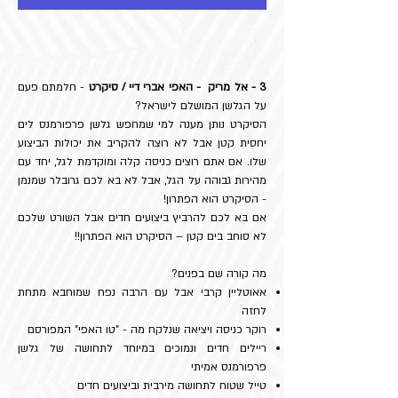
3 - אל מריק - האפי אברי דיי / סיקרט
- חלמתם פעם
על הגלשן המושלם לישראל?
הסיקרט נותן מענה למי שמחפש גלשן פרפורמנס לים
יחסית קטן אבל לא רוצה להקריב את יכולות הביצוע
שלו. אם אתם רוצים כניסה קלה ומוקדמת לגל, יחד עם
מהירות גבוהה על הגל, אבל לא בא לכם גרובלר שמנמן
- הסיקרט הוא הפתרון!
אם בא לכם להרביץ ביצועים חדים אבל השורט שלכם
לא סוחב בים קטן – הסיקרט הוא הפתרון!!
מה קורה שם בפנים?
אאוטליין קרבי אבל עם הרבה נפח שמוחבא מתחת
לחזה
רוקר כניסה ויציאה שנלקח מה - "טו האפי" המפורסם
ריילים חדים ונמוכים במיוחד לתחושה של גלשן
פרפורמנס אמיתי
טייל שטוח לתחושה מירבית וביצועים חדים