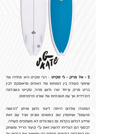
2 - אל מריק - ג'י סקייט
- הג'י סקייט היא תולדה של
שיתוף פעולה בין המוחות של האחים גודאוסקס לבין
בריט מריק וביחד יצרו גלשן מהיר, סקייטי בשבלונה
היברידית אך עם תגובתיות של שורט פרפורמנס.
​המטרה שלהם הייתה ליצור גלשן שייתן "הרגשה
מרעננת" ושיתמרן טוב בתנאים טובים אבל עם זאת
שיידע לגלוש בקלות גם כשהגלים לא משתפים פעולה.​
​לבסוף הם הצליחו להשיג זאת ע"י קיצור הרייל ומשחק
עם השבלונה בנקודות מפתח כדי שישאיר את הגלשן על