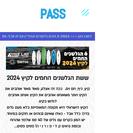
חנות גלשנים אונליין מבית סרף-פס X-PASS <<< לחצו כאן
ששת הגלשנים החמים לקיץ 2024
קיץ, כיף, חם וים. ככה זה אצלנו, מאוד מאוד אוהבים את
הקיץ ויותר משאנחנו אוהבים את הקיץ אנחנו אוהבים
לגלוש בקיץ.
הקיץ הישראלי היא תקופה המאופיינת בלא מעט גלים
בדרך כלל אבל - כאלו שאינם גבוהים או חזקים במיוחד.
יש המון בקרים עם גלים של 40 סמ שלפני שהרוח
נכנסת נראים ק ל י פ ו ר נ י ה! פסים פסים…