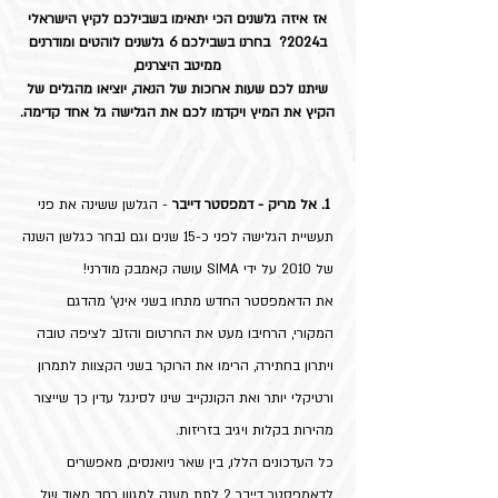
אז איזה גלשנים הכי יתאימו בשבילכם לקיץ הישראלי
ב2024? בחרנו בשבילכם 6 גלשנים לוהטים ומודרנים
ממיטב היצרנים,
שיתנו לכם שעות ארוכות של הנאה, יוציאו מהגלים של
הקיץ את המיץ ויקדמו לכם את הגלישה גל אחד קדימה.
1. אל מריק - דמפסטר דייבר
- הגלשן ששינה את פני
תעשיית הגלישה לפני כ-15 שנים וגם נבחר כגלשן השנה
של 2010 על ידי SIMA עושה קאמבק מודרני!
את הדאמפסטר החדש מתחו בשני אינץ' מהדגם
המקורי, הרחיבו מעט את החרטום והזנב לציפה טובה
ויתרון בחתירה, הרימו את הרוקר בשני הקצוות לתמרון
ורטיקלי יותר ואת הקונקייב שינו לסינגל עדין כך שייצור
מהירות בקלות ויגיב בזריזות.
כל העדכונים הללו, בין שאר ניואנסים, מאפשרים
לדאמפסטר דייבר 2 לתת מענה למגוון רחב מאוד של