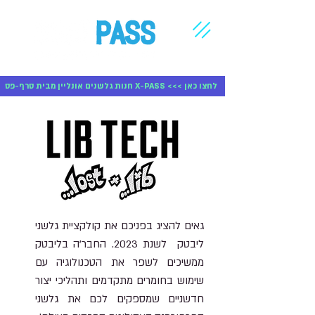
חנות גלשנים אונליין מבית סרף-פס X-PASS <<< לחצו כאן
גאים להציג בפניכם את קולקציית גלשני
ליבטק לשנת 2023. החבר’ה בליבטק
ממשיכים לשפר את הטכנולוגיה עם
שימוש בחומרים מתקדמים ותהליכי יצור
חדשניים שמספקים לכם את גלשני