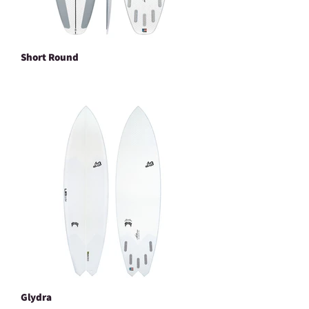
Short Round
Glydra