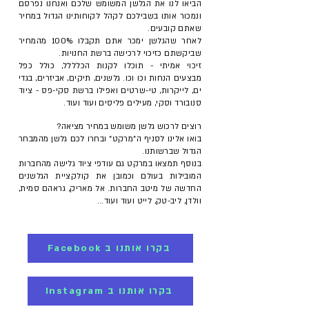
הביאו לנו את הגלשן המשומש שלכם ואנחנו נפרסם
ונמכור אותו בשבילכם לקהל לקוחותינו הגדול במחיר
שאתם קובעים.
לאחר שהגלשן ימכר אתם תקבלו 100% מהמחיר
שביקשתם כזיכוי לרכישה ברשת החנויות.
זיכוי אמיתי - תוכלו לקנות הכלללל, כולל כפל
מבצעים הנחות וכו וכו. גלשנים, תיקים, אביזרים, בגדי
ים, לייקרות, טי-שרטים ואפילו ברשת סקי-פס - ציוד
סנובורד וסקי, מעילים פליסים ועוד ועוד.
רוצים לרכוש גלשן משומש במחיר מציאה?
בואו אלינו לסניף ה"מרקט" ובחרו לכם גלשן מהמבחר
הגדול שברשותנו.
בנוסף תמצאו במרקט גם עודפי ציוד גלישה מהחברות
המובילות בעולם וכמובן את קולקציית הגלשנים
החדשה של מיטב החברות. אל מאריק, גראהם סמית,
וולדן, ליב-טק, לייט ועוד ועוד...
Facebook בקרו אותנו ב
Instagram בקרו אותנו ב