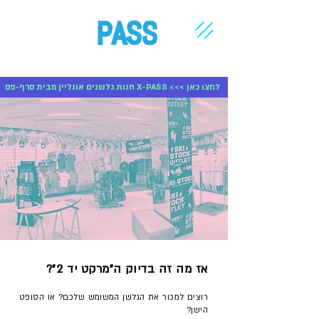
חנות גלשנים אונליין מבית סרף-פס X-PASS <<< לחצו כאן
אז מה זה בדיוק ה"מרקט יד 2"?
רוצים למכור את הגלשן המשומש שלכם? או הסופט
הישן?