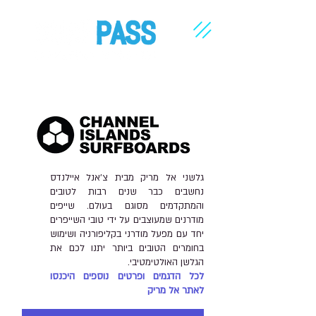
חנות גלשנים אונליין מבית סרף-פס X-PASS <<< לחצו כאן
גלשני אל מריק מבית צ'אנל איילנדס
נחשבים כבר שנים רבות לטובים
והמתקדמים מסוגם בעולם. שייפים
מודרנים שמעוצבים על ידי טובי השייפרים
יחד עם מפעל מודרני בקליפורניה ושימוש
בחומרים הטובים ביותר יתנו לכם את
הגלשן האולטימטיבי.
לכל הדגמים ופרטים נוספים היכנסו
לאתר אל מריק