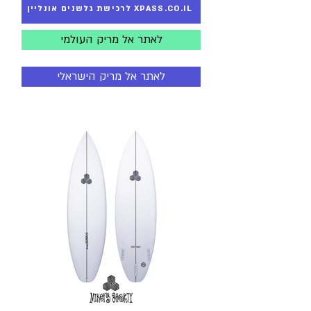
לרכישת גלשנים אונליין XPASS.CO.IL
לאתר אל מריק העולמי
לאתר אל מריק הישראלי