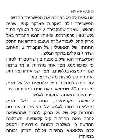
FISHBEARD
אנו גאים להציג בפניכם את הפישבירד החדש!
הפישבירד נולד בעקבות פארקר קופין שהיה
הראשון שאמר שהנקבירד 2 יעבוד מטורף בתור
גלשן טווין פרפורמנס. ובאותו הרגע החבר'ה באל
מריק החלו לעבוד על זה ועיצבו מחדש את החלק
התחתון של האאוטליין של הנקבירד 2 והאהוב
ושדרוגים קלים ברוקר הגלשן.
הפישבירד הוא שילוב מנצח בין שורטבורד לטווין
פין פרפורמנס. מצד אחד מהירות וזרימה ברמה
שנדיר למצוא בגלשנים. ומצד שני אחיזה,ציר חזק
ואת החופש לעשות מה שתרצו בגל!
עוד סיבה למסיבה היא הלוגואים של אל מריק
משנות ה80 שנמצאו בארכיונים ומוסיפות עוד
וייב מיוחד מאותה התקופה לגלשן.
לתוצאה מקסימלית, החבר'ה באל מריק
ממליצים בחום לגלוש על הפישבירד עם סט
החרבות קיל של אל מריק. למרות שההשראה
לחרב מאה מחרבות קיל קלאסיות, השבלונה
החדשה כן משלבת תכונות מודרניות ותספק
לכם מלאאאא מהירות ויכולת תמרון גבוהה
במיוחד!