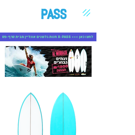
חנות גלשנים אונליין מבית סרף-פס X-PASS <<< לחצו כאן