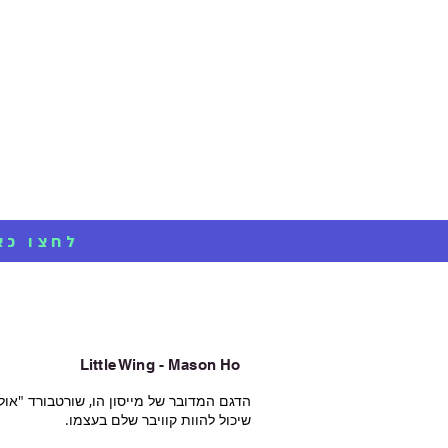
גלשני גלים
גלשני סופט
חליפות
חנות גלשנים אונליין מבית סרף-פס X-PASS <<< 
Little Wing - Mason Ho​​
הדגם המדובר של מייסון הו, שורטבורד "אול 
שיכול להוות קוויבר שלם בעצמו.