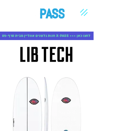
חנות גלשנים אונליין מבית סרף-פס X-PASS <<< לחצו כאן