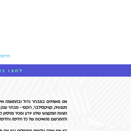
גלשני גלים
גלשני סופט
חליפות
חנות גלשנים אונליין מבית סרף-פס X-PASS <<< 
אנו מאמינים במבחר גדול ובהתאמה איש
פטגוניה, קוויקסילבר, רוקסי - מבחר ענק 
הצוות המקצועי שלנו יודע ומכיר מניסיו
ולהתרשם מהאיכות של כל חליפה וחליפה 
בין אם אתם גולשים מתחילים ובין אם מ