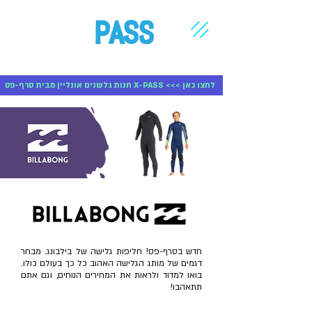
חנות גלשנים אונליין מבית סרף-פס X-PASS <<< לחצו כאן
חדש בסרף-פס! חליפות גלישה של בילבונג. מבחר
דגמים של מותג הגלישה האהוב כל כך בעולם כולו.
בואו למדוד ולראות את המחירים הנוחים, וגם אתם
תתאהבו!