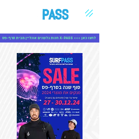
חנות גלשנים אונליין מבית סרף-פס X-PASS <<< לחצו כאן