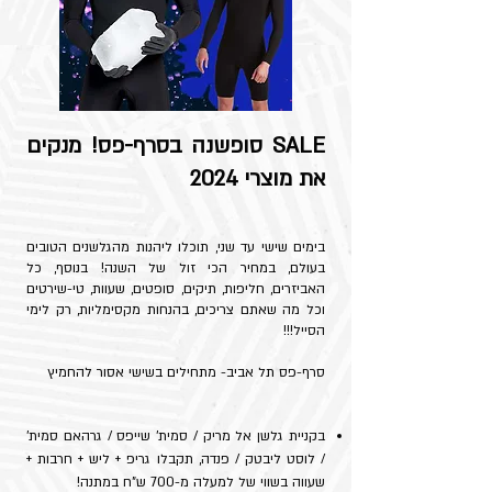
SALE סופשנה בסרף-פס! מנקים
את מוצרי 2024
בימים שישי עד שני, תוכלו ליהנות מהגלשנים הטובים
בעולם, במחיר הכי זול של השנה! בנוסף, כל
האביזרים, חליפות, תיקים, סופטים, שעוות, טי-שירטים
וכל מה שאתם צריכים, בהנחות מקסימליות, רק לימי
הסייל!!!
סרף-פס תל אביב- מתחילים בשישי אסור להחמיץ
בקניית גלשן אל מריק / סמית' שייפס / גרהאם סמית'
/ לוסט ליבטק / פנדה, תקבלו גריפ + ליש + חרבות +
שעווה בשווי של למעלה מ-700 ש"ח במתנה!